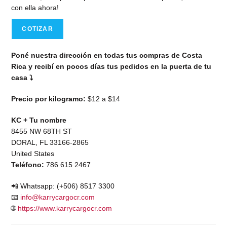
con ella ahora!
COTIZAR
Poné nuestra dirección en todas tus compras de Costa
Rica y recibí en pocos días tus pedidos en la puerta de tu
casa ⤵️
Precio por kilogramo:
$12 a $14
KC + Tu nombre
8455 NW 68TH ST
DORAL, FL 33166-2865
United States
Teléfono:
786 615 2467
📲 Whatsapp: (+506) 8517 3300
📧
info@karrycargocr.com
🌐
https://www.karrycargocr.com