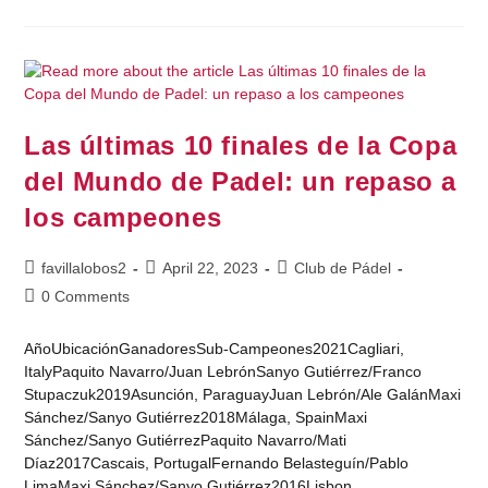
Las últimas 10 finales de la Copa
del Mundo de Padel: un repaso a
los campeones
favillalobos2
April 22, 2023
Club de Pádel
0 Comments
AñoUbicaciónGanadoresSub-Campeones2021Cagliari,
ItalyPaquito Navarro/Juan LebrónSanyo Gutiérrez/Franco
Stupaczuk2019Asunción, ParaguayJuan Lebrón/Ale GalánMaxi
Sánchez/Sanyo Gutiérrez2018Málaga, SpainMaxi
Sánchez/Sanyo GutiérrezPaquito Navarro/Mati
Díaz2017Cascais, PortugalFernando Belasteguín/Pablo
LimaMaxi Sánchez/Sanyo Gutiérrez2016Lisbon,