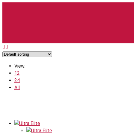
View:
12
24
All